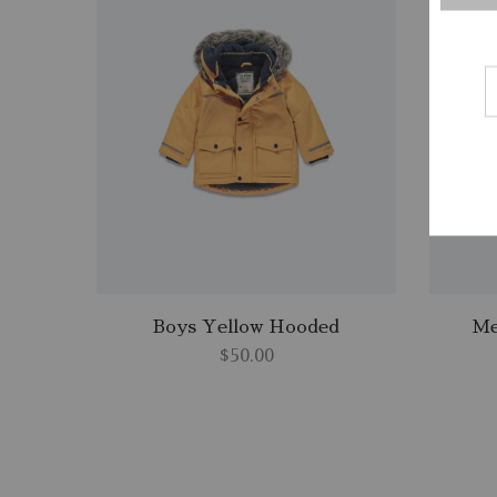
Boys Yellow Hooded
Me
$
50.00