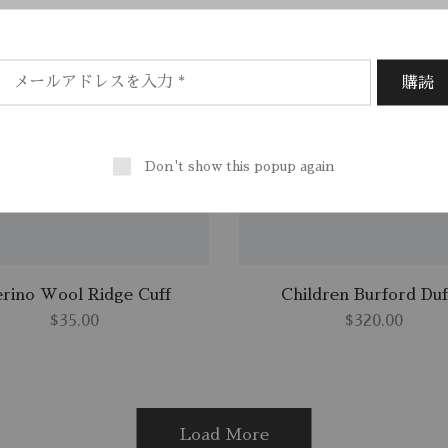
Don't show this popup again
rino Wool Ridge Cuff
Children Burford Duf
$
35.00
$
320.00
Load More