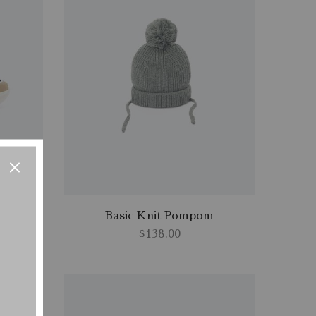
er
Basic Knit Pompom
$
138.00