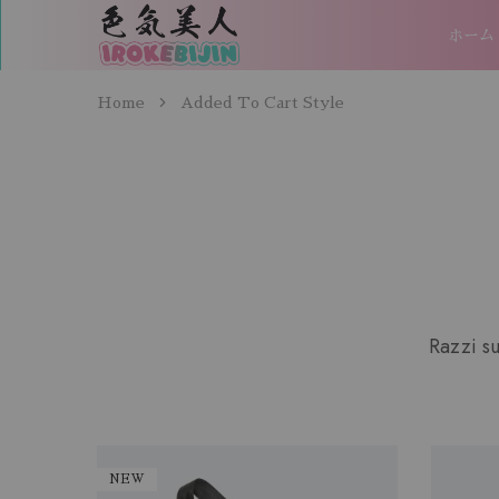
ホーム
IROKEBIJIN（色
気
美
人）
Home
Added To Cart Style
Razzi su
NEW