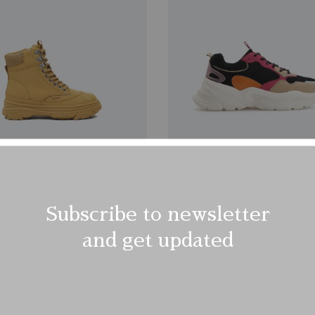
Subscribe to newsletter
Hiking Boots
Preschool Flex Runn
$
77.00
$
42.00
and get updated