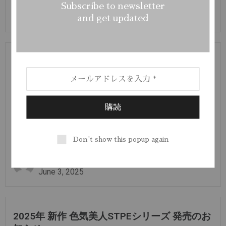
irokebijin
Subscribe to newsletter
July 2, 2025
and get updated
淘宝店は中国本土でただいまオープン！
私たちの淘宝（タオバオ）店は現在中国でオープンしていま
す！
こちらでお買い物できます：
https://shop162494762.taobao.com中国のお客様を心より歓迎
いたします！または、淘宝で「色气美人官方企业店」を検索し
てください。 我们的淘宝店现已在中国上线！！！
点击此处
购物：https://shop162494762.taobao.com欢迎欢迎中国顾客！
或者可以直接在淘宝搜索“色气美人官方企业店”。
Don't show this popup again
Read More
irokebijin
June 3, 2025
2025年 新作 色気美人STPEシリーズ 発売のお