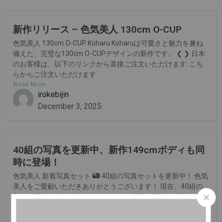
新作リリース – 色気美人 130cm O-CUP
色気美人 130cm O-CUP Koharu Koharuは可愛さと魅力を兼ね
備えた、完璧な130cm O-CUPデザインの新作です。 ❮ ❯ 日本
のお客様は、以下のリンクから直接ご注文いただけます: こち
らからご注文いただけます
Read More
irokebijin
December 3, 2025
40組の写真を更新中、新作149cmボディも同
時に登場！
色気美人 新着写真セット
40組の写真セットを更新中！ 色気
美人をご愛顧いただきありがとうございます！ 現在、40組の
新しい写真を順次追加しております。 最新の写真は以下からご
覧いただけます： 40組の写真を見る ▶ 149cm...
Read More