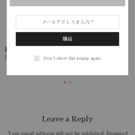
Related Posts
新作リリース – 色気
40組の写真を更新
美人 130cm O-CUP
中、新作149cmボデ
Don't show this popup again
ィも同時に登場！
Leave a Reply
Your email address will not be published.
Required