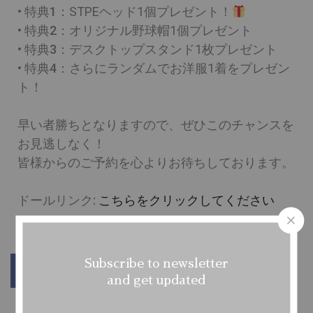
• 特典1
：STPEヘッド1個プレゼント！
• 特典2：
オリジナル野球帽1個プレゼント
• 特典3
：デスクトップスタンド1枚プレゼント
• 特典4：
さらにランダムでお洋服1着をプレゼン
ト！
早い者勝ちとなりますので、ぜひこのチャンスを
お見逃しなく！
皆様からのご予約を心よりお待ちしております。
ドールリンク:
こちらをクリックしてください
Subscribe to newsletter
and get updated