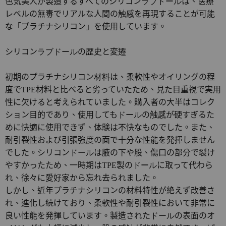
色気美人が製造するすべてのシリコン
ラブドール
は、医療
レベルの無毒でリアルな人間の触感を再現することが可能
な「プラチナシリコン」を使用しています。
シリコン
ラブドール
の歴史と変遷
初期のプラチナシリコン
材料
は、柔軟性やオイリングの程
度で
TPE
材料と比べると劣っていたため、見た目重視で実用
性に欠けると考えられていました。購入者の大半はコレク
ション目的であり、使用しても
ドール
の触感が硬すぎるた
めに快適に使用できず、体験は不快なものでした。また、
耐引裂性および引張強度の面で十分な性能を発揮しません
でした。シリコン
ドール
は腋の下や股、傷口の部分で裂け
やすかったため、一時期は
TPE
製の
ドール
に取って代わら
れ、徐々に愛好家から忘れ去られました。
しかし、近年プラチナシリコンの材料特性が絶えず改善さ
れ、進化し続けており、柔軟性や耐引裂性において非常に
良い性能を発揮しています。製造された
ドール
の表面のオ