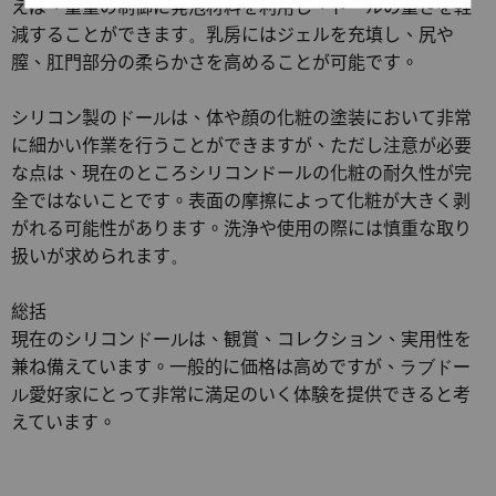
えば、重量の制御に発泡材料を利用し、ドールの重さを軽
減することができます
。
乳房にはジェルを充填し、尻や
膣、肛門部分の柔らかさを高めることが可能です。
シリコン製の
ドール
は、体や顔の化粧の塗装において非常
に細かい作業を行うことができますが、ただし注意が必要
な点は、現在のところシリコンドールの化粧の耐久性が完
全ではないことです。表面の摩擦によって化粧が大きく剥
がれる可能性があります。洗浄や使用の際には慎重な取り
扱いが求められます
。
総括
現在のシリコン
ドール
は、観賞、コレクション、実用性を
兼ね備えています。一般的に価格は高めですが、
ラブドー
ル
愛好家にとって非常に満足のいく体験を提供できると考
えています。