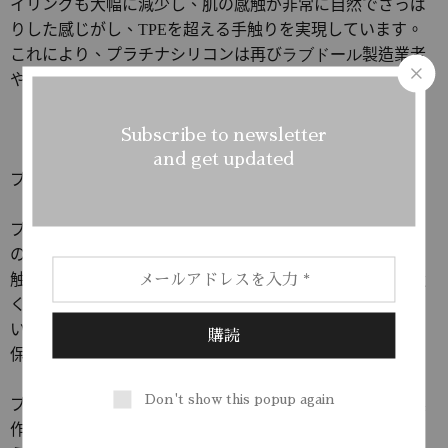
イリングも大幅に減少し、肌の感触が非常に自然でさっぱ
りした感じがし、
TPE
を超える手触りを実現しています。
これにより、プラチナシリコンは再び
ラブドール
製造業者
や
愛好家
からの支持を得るようになりました。
Subscribe to newsletter
and get updated
プラチナシリコンの
ドール
製作における優れた特性
プラチナシリコンの材料密度は
TPE
より高いため、成型後
の細部の再現
性は
TPE
よりも遥かに優れています。また、
触感が柔らかいだけでなく、手触りも実際の人間の肌に近
く、非常にリアルです。さらに、老化速度は
TPE
よりも遅
いため、シリコン製の
ドール
は
TPE
製の
ドール
よりも長く
保持することができます。
Don't show this popup again
プラチナシリコンは常温で成形できる材料であるため、製
作工程ではより高度な技術を駆使することが可能です。例