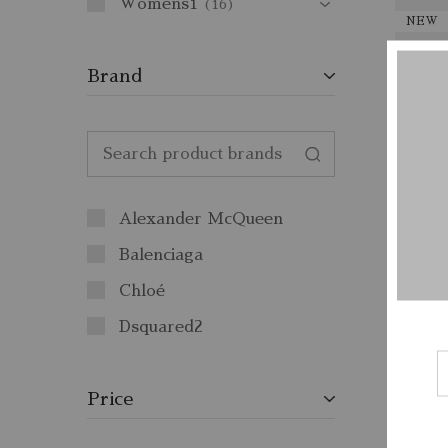
Womens1
16
NEW
Brand
Alexander McQueen
Balenciaga
Chloé
Dsquared2
Price