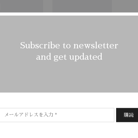
Subscribe to newsletter
and get updated
Boys Yellow
Children Burford
Hooded
Duffle
$
50.00
$
320.00
Showing
2
of
2
produ