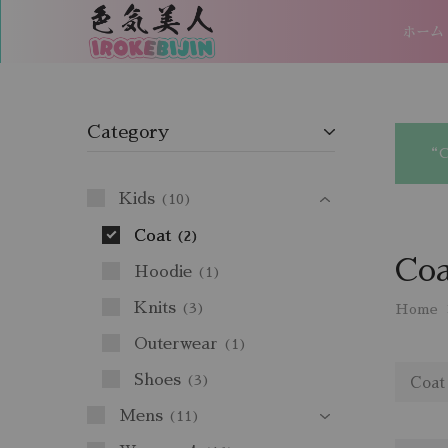
ホーム
IROKEBIJIN（色
気
美
人）
Category
“Ch
Kids
10
Coat
2
Coa
Hoodie
1
Knits
3
Home
Outerwear
1
Shoes
3
Coat
Mens
11